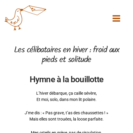
Aller
au
contenu
Les célibataires en hiver : froid aux
pieds et solitude
Hymne à la bouillotte
L’hiver débarque, ça caille sévère,
Et moi, solo, dans mon lit polaire.
J’me dis : « Pas grave, t’as des chaussettes ! »
Mais elles sont trouées, la loose parfaite.
Mes orteils en grève, pas de circulation,