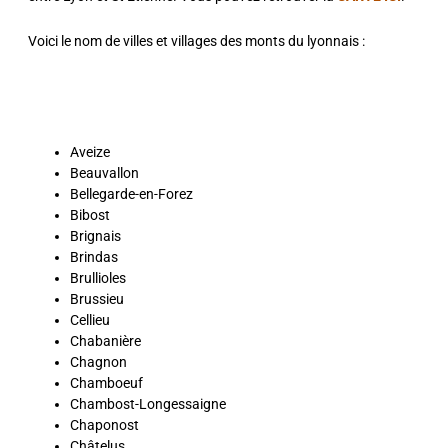
Voici le nom de villes et villages des monts du lyonnais :
Aveize
Beauvallon
Bellegarde-en-Forez
Bibost
Brignais
Brindas
Brullioles
Brussieu
Cellieu
Chabanière
Chagnon
Chamboeuf
Chambost-Longessaigne
Chaponost
Châtelus