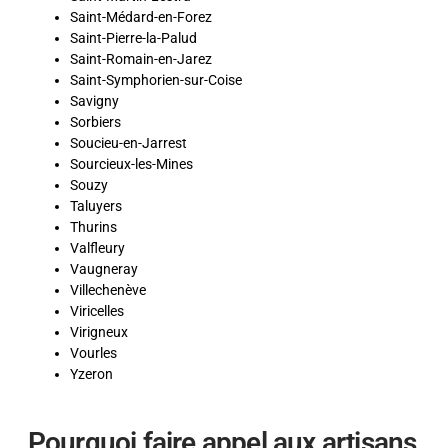
Saint-Médard-en-Forez
Saint-Pierre-la-Palud
Saint-Romain-en-Jarez
Saint-Symphorien-sur-Coise
Savigny
Sorbiers
Soucieu-en-Jarrest
Sourcieux-les-Mines
Souzy
Taluyers
Thurins
Valfleury
Vaugneray
Villechenève
Viricelles
Virigneux
Vourles
Yzeron
Pourquoi faire appel aux artisans