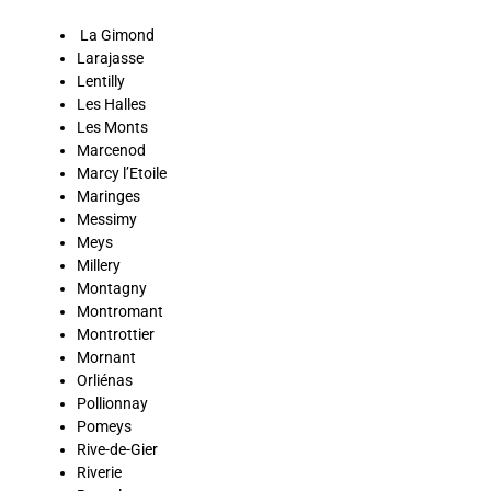
La Gimond
Larajasse
Lentilly
Les Halles
Les Monts
Marcenod
Marcy l’Etoile
Maringes
Messimy
Meys
Millery
Montagny
Montromant
Montrottier
Mornant
Orliénas
Pollionnay
Pomeys
Rive-de-Gier
Riverie